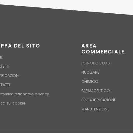
PPA DEL SITO
AREA
COMMERCIALE
E
PETROLIO E GAS
GETTI
NUCLEARE
IFICAZIONI
CHIMICO
TATTI
FARMACEUTICO
rmativa aziendale privacy
PREFABBRICAZIONE
tica sui cookie
MANUTENZIONE