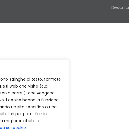
Design 
 sono stringhe di testo, formate
i siti web che visita (c.d.
i terza parte”), che vengono
o. I cookie hanno la funzione
quando un sito specifico o una
isitatori per poter fornire
 migliorare il sito e
ica sui cookie