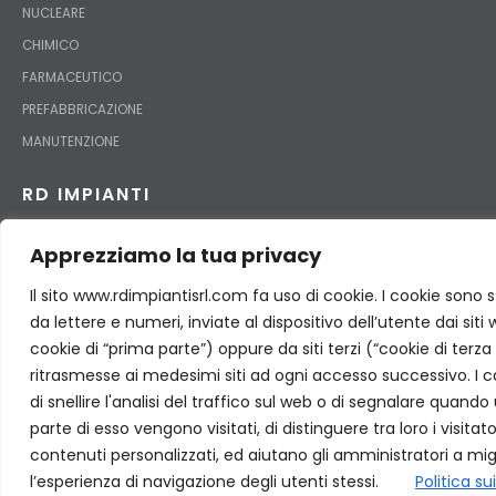
NUCLEARE
CHIMICO
FARMACEUTICO
PREFABBRICAZIONE
MANUTENZIONE
RD IMPIANTI
AZIENDA
Apprezziamo la tua privacy
STORIA
Il sito www.rdimpiantisrl.com fa uso di cookie. I cookie sono 
ORGANIZZAZIONE
da lettere e numeri, inviate al dispositivo dell’utente dai siti 
QHSE
cookie di “prima parte”) oppure da siti terzi (“cookie di ter
PERSONALE SPECIALIZZATO
ritrasmesse ai medesimi siti ad ogni accesso successivo. I 
di snellire l'analisi del traffico sul web o di segnalare quando
parte di esso vengono visitati, di distinguere tra loro i visitat
contenuti personalizzati, ed aiutano gli amministratori a migli
© 2024 Copyright RD IMPIANTI INDUSTRIALI (SRL)
l’esperienza di navigazione degli utenti stessi.
Politica su