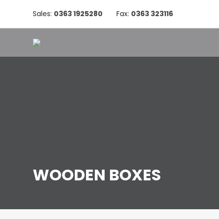
Sales:
0363 1925280
Fax:
0363 323116
WOODEN BOXES