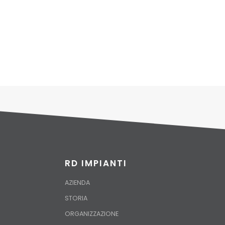
123″
123″
RD IMPIANTI
AZIENDA
STORIA
ORGANIZZAZIONE