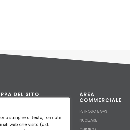
55″
55″
PPA DEL SITO
AREA
COMMERCIALE
E
PETROLIO E GAS
GETTI
 sono stringhe di testo, formate
NUCLEARE
IFICAZIONI
i siti web che visita (c.d.
CHIMICO