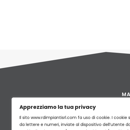
ABC 123
12 GA
ABC 123
12 GA
MA
HOM
Apprezziamo la tua privacy
RD IMPIANTI INDUSTRIALI Srl is a company
PRO
specialized in the production, supply,
Il sito www.rdimpiantisrl.com fa uso di cookie. I cookie
CERT
da lettere e numeri, inviate al dispositivo dell’utente da
installation and maintenance of industrial